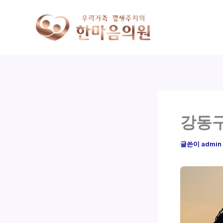
콘
텐
츠
로
건
너
뛰
기
강동구
글쓴이
admin