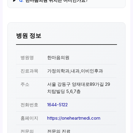
Q.
한마음의원 위치는 어디인가요?
병원 정보
병원명
한마음의원
진료과목
가정의학과,내과,이비인후과
주소
서울 강동구 양재대로89가길 29
치탑빌딩 5,6,7층
전화번호
1644-5122
홈페이지
https://oneheartmedi.com
전문의
전문의 진료