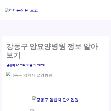
콘
텐
츠
로
건
너
뛰
강동구 암요양병원 정보 알아
기
보기
글쓴이
admin
/
6월 11, 2026