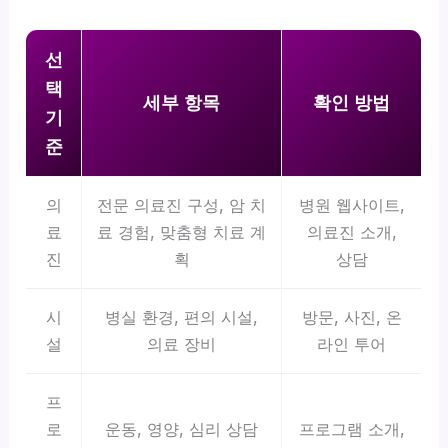
선
택
세부 항목
확인 방법
기
준
의
전문 의료진 구성, 암 치
병원 웹사이트,
료
료 경험, 맞춤형 치료 계
의료진 소개,
진
획
상담
시
병실 환경, 편의 시설,
방문, 사진, 온
설
의료 장비
라인 투어
프
로
운동, 영양, 심리 상담
프로그램 소개,