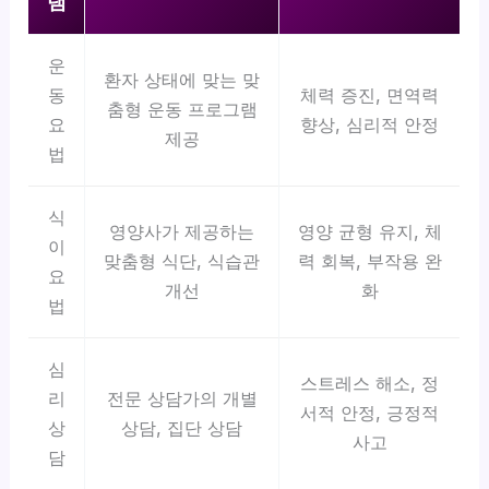
램
운
환자 상태에 맞는 맞
동
체력 증진, 면역력
춤형 운동 프로그램
요
향상, 심리적 안정
제공
법
식
영양사가 제공하는
영양 균형 유지, 체
이
맞춤형 식단, 식습관
력 회복, 부작용 완
요
개선
화
법
심
스트레스 해소, 정
리
전문 상담가의 개별
서적 안정, 긍정적
상
상담, 집단 상담
사고
담