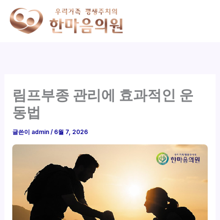
콘
텐
츠
로
건
너
뛰
림프부종 관리에 효과적인 운
기
동법
글쓴이
admin
/
6월 7, 2026