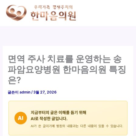
콘
텐
츠
로
건
너
뛰
면역 주사 치료를 운영하는 송
기
파암요양병원 한마음의원 특징
은?
글쓴이
admin
/
3월 27, 2026