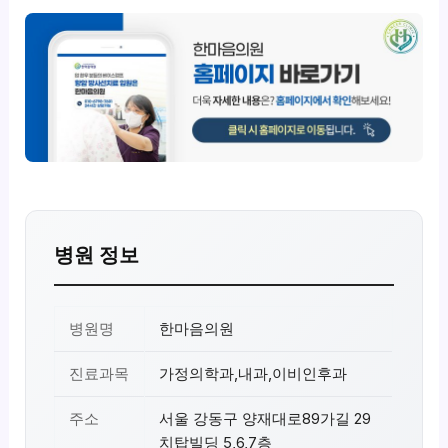
병원 정보
병원명
한마음의원
진료과목
가정의학과,내과,이비인후과
주소
서울 강동구 양재대로89가길 29
치탑빌딩 5,6,7층