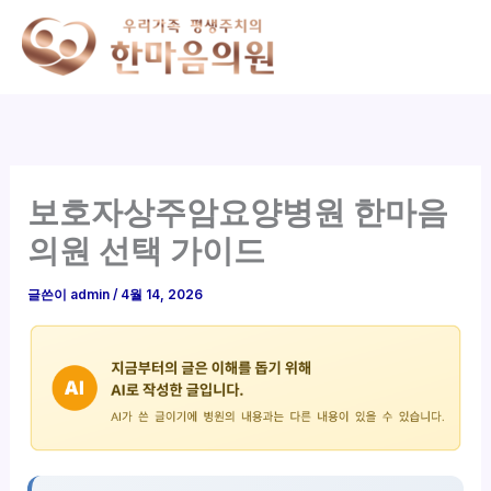
콘
텐
츠
로
건
너
뛰
보호자상주암요양병원 한마음
기
의원 선택 가이드
글쓴이
admin
/
4월 14, 2026