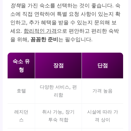
정책
을 가진 숙소를 선택하는 것이 좋습니다. 숙
소에 직접 연락하여 특별 요청 사항이 있는지 확
인하고, 추가 혜택을 받을 수 있는지 문의해 보
세요.
합리적인 가격
으로 편안하고 편리한 숙박
을 위해,
꼼꼼한 준비
는 필수입니다.
숙소 유
장점
단점
형
다양한 서비스, 편
호텔
가격 높음
리함
레지던
취사 가능, 장기
시설에 따라 가
스
투숙 적합
격 상이