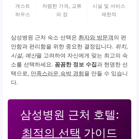
게스트
저렴한 가격, 교류
시설 및 서비스
하우스
의 장
제한적
삼성병원 근처 숙소 선택은
환자와 방문객
의 편
안함과 편리함을 위한 중요한 결정입니다.
위치,
시설, 예산
을 고려하여 자신에게 맞는 최고의 숙
소를 선택하세요.
꼼꼼한 정보 수집
과 현명한 선
택으로,
만족스러운 숙박 경험
을 만들 수 있습니
다.
삼성병원 근처 호텔:
최적의 선택
가이드