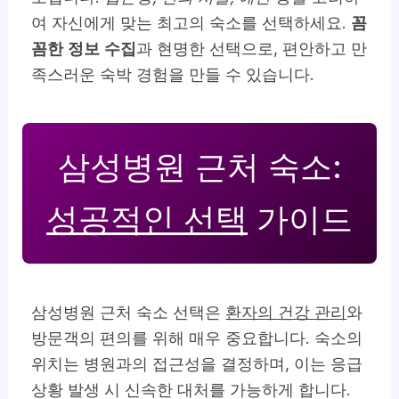
여 자신에게 맞는 최고의 숙소를 선택하세요.
꼼
꼼한 정보 수집
과 현명한 선택으로, 편안하고 만
족스러운 숙박 경험을 만들 수 있습니다.
삼성병원 근처 숙소:
성공적인 선택
가이드
삼성병원 근처 숙소 선택은
환자의 건강 관리
와
방문객의 편의를 위해 매우 중요합니다. 숙소의
위치는 병원과의 접근성을 결정하며, 이는 응급
상황 발생 시 신속한 대처를 가능하게 합니다.