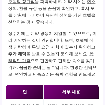
호텔의 장단점
을 파악하세요. 예약 시에는
취소
정책
, 환불 규정 등을 꼼꼼히 확인하고, 혹시 모
를 상황에 대비하여 유연한 정책을 가진 호텔을
선택하는 것이 좋습니다.
성수기
에는 예약 경쟁이 치열할 수 있으므로, 미
리 예약하는 것이 안전합니다. 또한, 호텔에 직
접 연락하여 특별 요청 사항이 있는지 확인하고,
추가 혜택
을 받을 수 있는지 문의해 보세요.
합
리적인 가격
으로 편안하고 편리한 숙소를 찾기
위해,
꼼꼼한 준비
는 필수입니다.
현명한 선택
으
로, 편안하고 만족스러운 숙박 경험을 만드세요!
팁
세부 내용