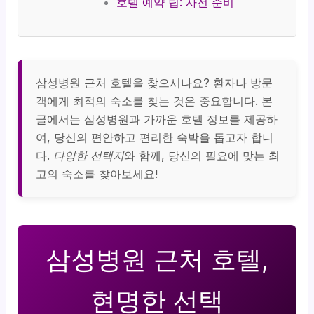
호텔 예약 팁: 사전 준비
삼성병원 근처 호텔을 찾으시나요? 환자나 방문
객에게 최적의 숙소를 찾는 것은 중요합니다. 본
글에서는 삼성병원과 가까운 호텔 정보를 제공하
여, 당신의 편안하고 편리한 숙박을 돕고자 합니
다.
다양한 선택지
와 함께, 당신의 필요에 맞는 최
고의
숙소
를 찾아보세요!
삼성병원 근처 호텔,
현명한 선택