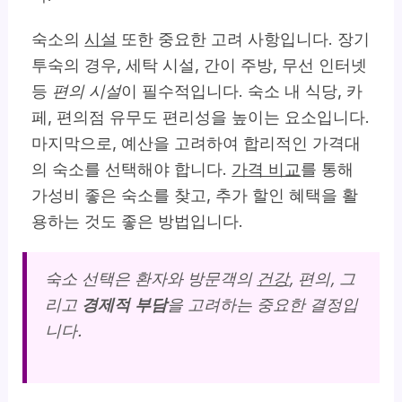
숙소의
시설
또한 중요한 고려 사항입니다. 장기
투숙의 경우, 세탁 시설, 간이 주방, 무선 인터넷
등
편의 시설
이 필수적입니다. 숙소 내 식당, 카
페, 편의점 유무도 편리성을 높이는 요소입니다.
마지막으로, 예산을 고려하여 합리적인 가격대
의 숙소를 선택해야 합니다.
가격 비교
를 통해
가성비 좋은 숙소를 찾고, 추가 할인 혜택을 활
용하는 것도 좋은 방법입니다.
숙소 선택은 환자와 방문객의
건강
, 편의, 그
리고
경제적 부담
을 고려하는 중요한 결정입
니다.