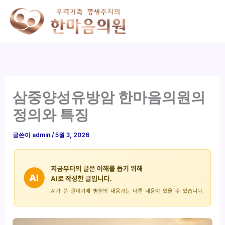
콘
텐
츠
로
건
너
뛰
삼중양성유방암 한마음의원의
기
정의와 특징
글쓴이
admin
/
5월 3, 2026