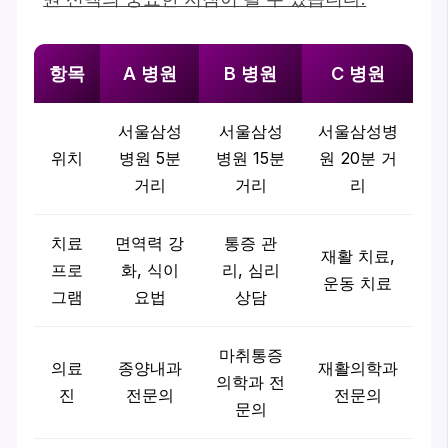
항목
A 병원
B 병원
C 병원
서울삼성
서울삼성
서울삼성병
위치
병원 5분
병원 15분
원 20분 거
거리
거리
리
치료
면역력 강
통증 관
재활 치료,
프로
화, 식이
리, 심리
운동 치료
그램
요법
상담
마취통증
의료
종양내과
재활의학과
의학과 전
진
전문의
전문의
문의