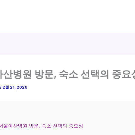
산병원 방문, 숙소 선택의 중요
/
2월 21, 2026
서울아산병원 방문, 숙소 선택의 중요성