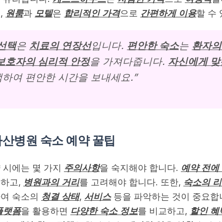
,
원룸
과
모텔
은
합리적인 가격
으로
간편하게 이용
할 수
선택
은
치료의 연장선
입니다.
편안한 숙소
는
환자의
보호자의 심리적 안정
을 가져다줍니다.
자신에게 맞
택하여 편안한 시간을 보내세요.”
산병원 숙소 예약 꿀팁
 시에는 몇 가지
주의사항
을 숙지해야 합니다.
예약 전에
인하고,
병원과의 거리
를 고려해야 합니다. 또한,
숙소의 
하여 숙소의
청결 상태
,
서비스
등을 파악하는 것이 중요합
플랫폼
을 활용하면
다양한 숙소 정보
를 비교하고,
할인 혜