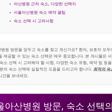
아산병원 근처 숙소, 다양한 선택지
서울아산병원 숙소 예약 꿀팁
숙소 선택 시 고려사항
병원 방문을 앞두고 숙소를 찾고 계신가요? 환자, 보호자 모두
을 제공할 수 있는 숙소 선택은 매우 중요합니다. 본 게시물은 
 숙소 선택 시 고려해야 할 사항, 다양한 숙소 유형, 예약 팁 등
러분의 숙소 선택에 실질적인 도움을 드리고자 합니다.
최적의 숙
시간을 보내세요.
울아산병원 방문, 숙소 선택의