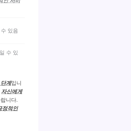
적인 서비
 수 있음
일 수 있
 단계
입니
,
자신에게
바랍니다.
긍정적인