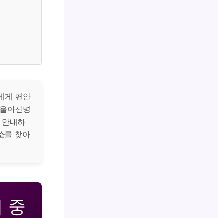
에게 편안
서울아산병
을 안내하
소
를 찾아
 중