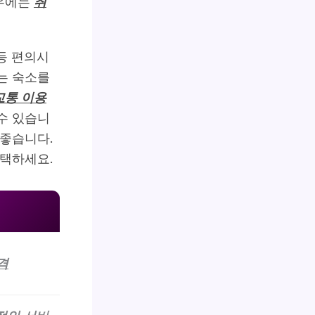
경우에는
취
등 편의시
있는 숙소를
교통 이용
 수 있습니
 좋습니다.
선택하세요.
격