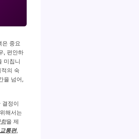
택은 중요
우, 편안하
을 미칩니
최적의 숙
간을 넘어,
한 결정이
 위해서는
안함
을 제
교통편
,