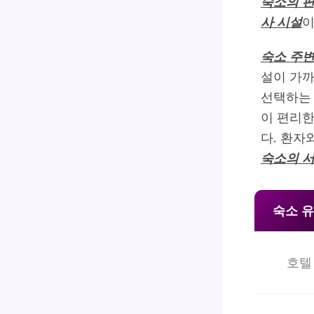
숙소의 
사 시설
이
숙소 주변
설이 가까
선택하는
이 편리한
다. 환자
숙소의 
숙소 
호텔