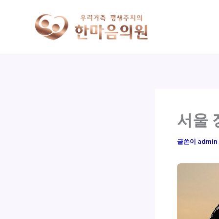
콘
텐
츠
로
건
너
뛰
기
서울 
글쓴이
admin