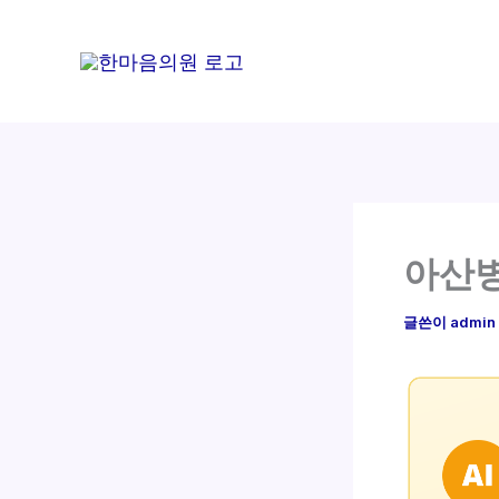
콘
텐
츠
로
건
너
뛰
기
아산병
글쓴이
admin