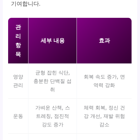
기여합니다.
관
리
세부 내용
효과
항
목
균형 잡힌 식단,
영양
회복 속도 증가, 면
충분한 단백질 섭
관리
역력 강화
취
가벼운 산책, 스
체력 회복, 정신 건
운동
트레칭, 점진적
강 개선, 재발 위험
강도 증가
감소