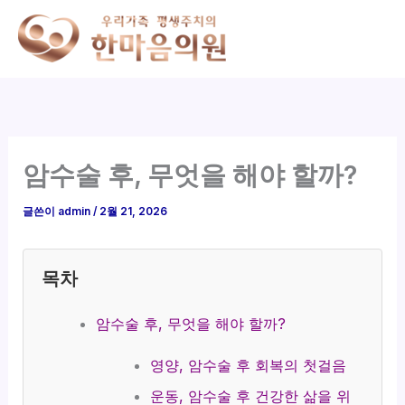
콘
텐
츠
로
건
너
뛰
암수술 후, 무엇을 해야 할까?
기
글쓴이
admin
/
2월 21, 2026
목차
암수술 후, 무엇을 해야 할까?
영양, 암수술 후 회복의 첫걸음
운동, 암수술 후 건강한 삶을 위