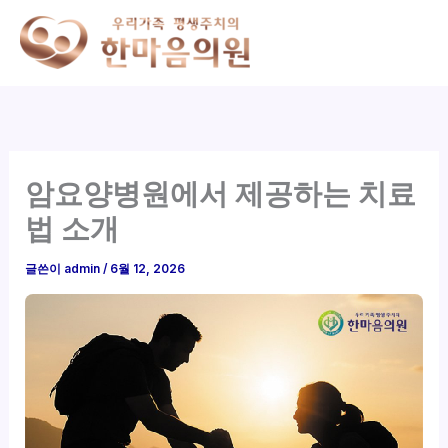
콘
텐
츠
로
건
너
뛰
암요양병원에서 제공하는 치료
기
법 소개
글쓴이
admin
/
6월 12, 2026