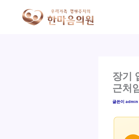
콘
텐
츠
로
건
너
뛰
기
장기 
근처
글쓴이
admin