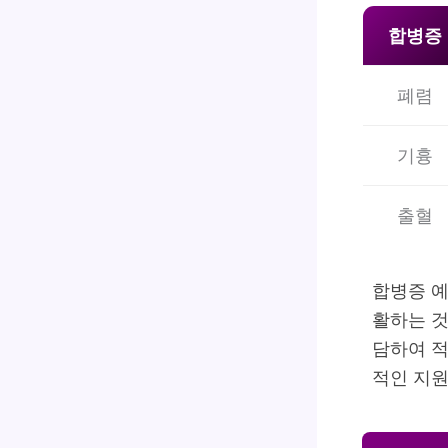
합병증
폐렴
기흉
출혈
합병증 
활하는 것
담하여 적
적인 지원