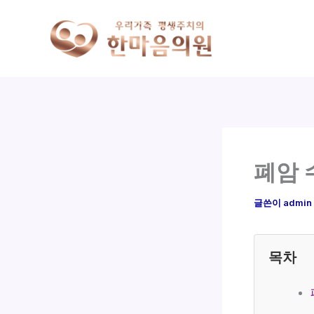
콘
텐
츠
로
건
너
뛰
기
폐암 
글쓴이
admin
목차