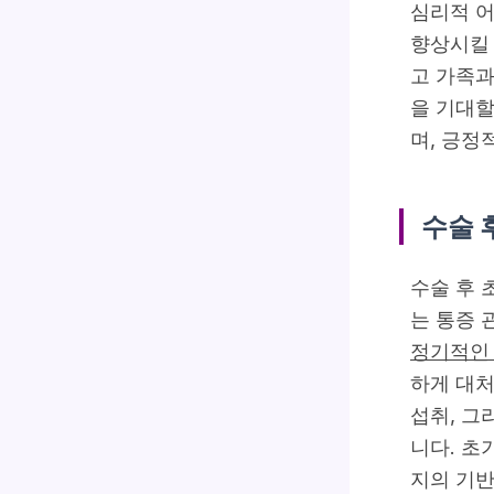
심리적 어
향상시킬 
고 가족과
을 기대할
며, 긍정
수술 
수술 후 
는 통증 
정기적인
하게 대처
섭취, 그
니다. 초
지의 기반