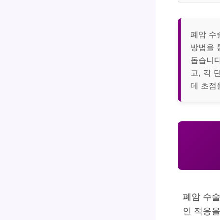
폐암 수
방법을 
돕습니다
고, 각
데 초점
폐암 수술
인 적응을