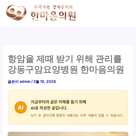
콘
텐
츠
로
건
너
뛰
항암을 제때 받기 위해 관리를
기
강동구암요양병원 한마음의원
글쓴이
admin
/
3월 19, 2026