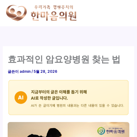
콘
텐
츠
로
건
너
뛰
효과적인 암요양병원 찾는 법
기
글쓴이
admin
/
5월 28, 2026