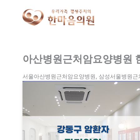
콘
텐
츠
로
건
너
아산병원근처암요양병원 
뛰
기
서울아산병원근처암요양병원, 삼성서울병원근