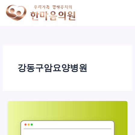
콘
텐
츠
로
건
너
뛰
기
강동구암요양병원