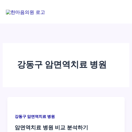
콘
텐
츠
로
건
너
뛰
기
강동구 암면역치료 병원
강동구 암면역치료 병원
암면역치료 병원 비교 분석하기