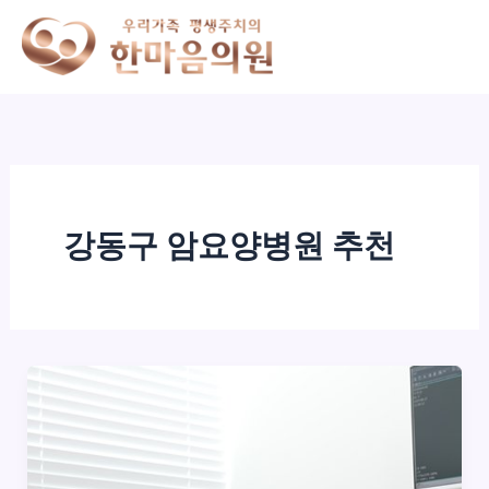
콘
텐
츠
로
건
너
뛰
기
강동구 암요양병원 추천