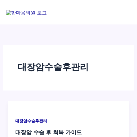
콘
텐
츠
로
건
너
뛰
기
대장암수술후관리
대장암수술후관리
대장암 수술 후 회복 가이드