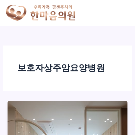
콘
텐
츠
로
건
너
뛰
기
보호자상주암요양병원