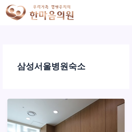
콘
텐
츠
로
건
너
뛰
기
삼성서울병원숙소