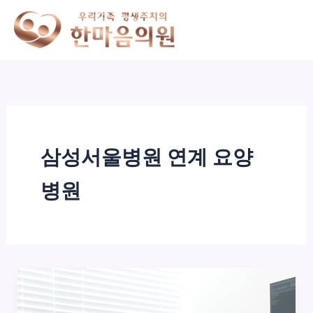
콘
텐
츠
로
건
너
뛰
기
삼성서울병원 연계 요양
병원