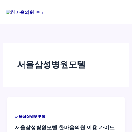
콘
텐
츠
로
건
너
뛰
기
서울삼성병원모텔
서울삼성병원모텔
서울삼성병원모텔 한마음의원 이용 가이드