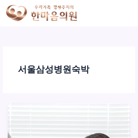
콘
텐
츠
로
건
너
뛰
기
서울삼성병원숙박