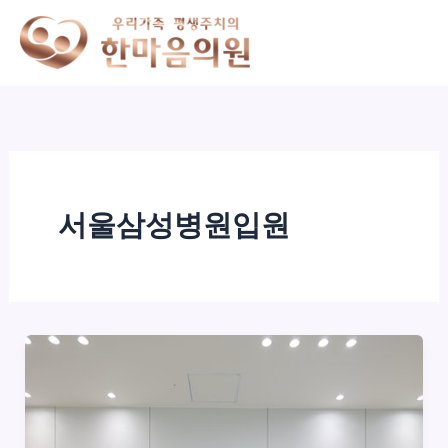
콘
텐
츠
로
건
너
뛰
기
서울삼성병원입원