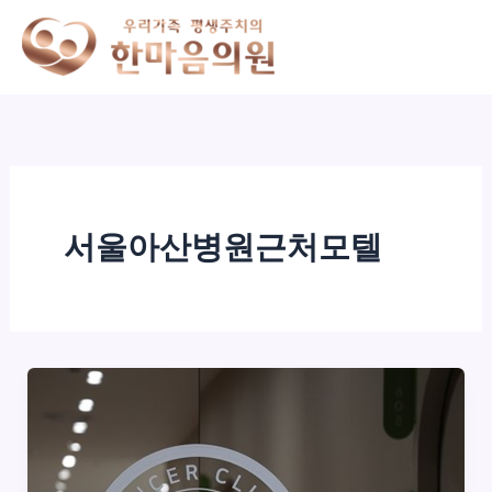
콘
텐
츠
로
건
너
뛰
기
서울아산병원근처모텔