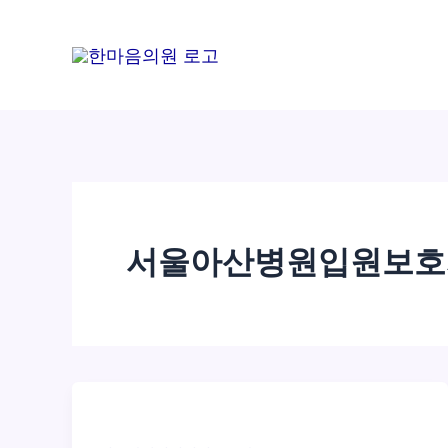
콘
텐
츠
로
건
너
뛰
기
서울아산병원입원보호