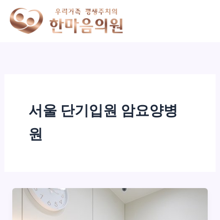
콘
텐
츠
로
건
너
뛰
기
서울 단기입원 암요양병
원