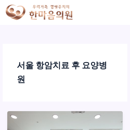
콘
텐
츠
로
건
너
뛰
기
서울 항암치료 후 요양병
원